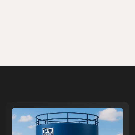
marca via
práticas mais
sustentáveis)